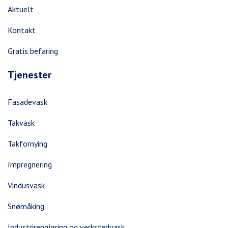
Aktuelt
Kontakt
Gratis befaring
Tjenester
Fasadevask
Takvask
Takfornying
Impregnering
Vindusvask
Snømåking
Industrirengjøring og verkstedvask