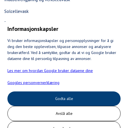
Solcellevask
Takrennerens
Informasjonskapsler
Beleggningssteinrens
Vi bruker informasjonskapsler og personopplysninger for å gi
Overflatevask
deg den beste opplevelsen, tilpasse annonser og analysere
brukeratferd. Ved å samtykke, godtar du at vi og Google bruker
Terrassevask
dataene dine til personlig tilpasning av annonser.
Bryggevask
Les mer om hvordan Google bruker dataene dine
Algebehandling
Googles personvernerklæring
Kontakt
Godta alle
+47 483 87 354
Avslå alle
bendik@eiendomsvask.no