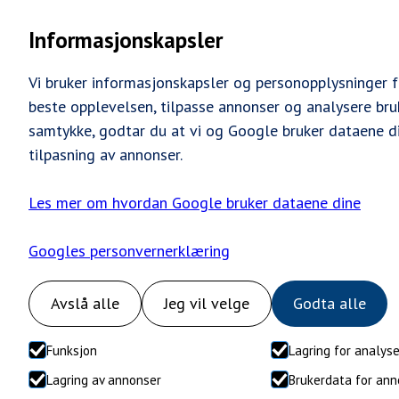
Hjem
Tj
Informasjonskapsler
Vi bruker informasjonskapsler og personopplysninger f
beste opplevelsen, tilpasse annonser og analysere bru
samtykke, godtar du at vi og Google bruker dataene di
tilpasning av annonser.
Takfornying
Les mer om hvordan Google bruker dataene dine
Googles personvernerklæring
Med profesjonell takfornying forlenger du leve
huset et estetisk løft. Vi maler taket etter grun
Avslå alle
Jeg vil velge
Godta alle
beskyttelse og et som nytt resultat.
Funksjon
Lagring for analys
Om oss
Gratis befaring
Lagring av annonser
Brukerdata for ann