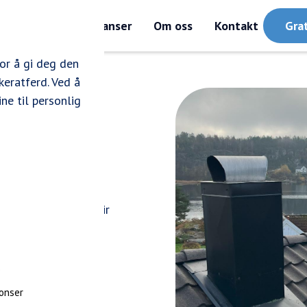
enester
Referanser
Om oss
Kontakt
Gra
or å gi deg den
keratferd. Ved å
ne til personlig
tiden på taket og gir
dig vask for varig
e
onser