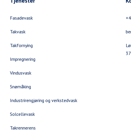
Tjenester
K
Fasadevask
+4
Takvask
be
Takfornying
Lø
37
Impregnering
Vindusvask
Snømåking
Industrirengjøring og verkstedvask
Solcellevask
Takrennerens