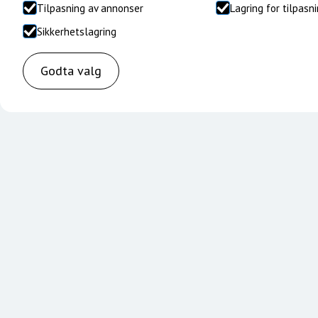
Tilpasning av annonser
Lagring for tilpasn
Sikkerhetslagring
Godta valg