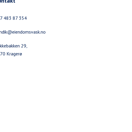
ontakt
7 483 87 354
ndik@eiendomsvask.no
kkebakken 29,
70 Kragerø